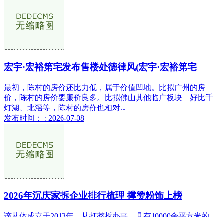
宏宇·宏裕第宅发布售楼处德律风(宏宇·宏裕第宅
最初，陈村的房价还比力低，属于价值凹地。比拟广州的房
价，陈村的房价要廉价良多。比拟佛山其他临广板块，好比千
灯湖、北滘等，陈村的房价也相对...
发布时间： : 2026-07-08
2026年沉庆家拆企业排行梳理 撑赞粉饰上榜
该从体成立于2013年，从打整拆办事，具有10000余平方米的