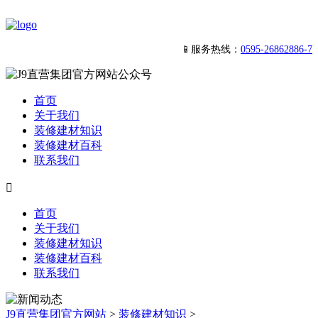
📱服务热线：
0595-26862886-7
首页
关于我们
装修建材知识
装修建材百科
联系我们

首页
关于我们
装修建材知识
装修建材百科
联系我们
J9直营集团官方网站
>
装修建材知识
>