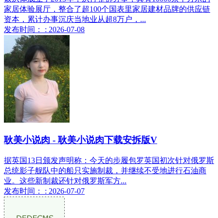
家居体验展厅，整合了超100个国表里家居建材品牌的供应链
资本，累计办事沉庆当地业从超8万户，...
发布时间： : 2026-07-08
耿美小说肉 - 耿美小说肉下载安拆版V
据英国13日颁发声明称：今天的步履包罗英国初次针对俄罗斯
总统影子舰队中的船只实施制裁，并继续不受地进行石油商
业。这些新制裁还针对俄罗斯军方...
发布时间： : 2026-07-07