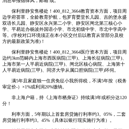
消息举报德律风，邮箱 或。
保利誉静安售楼处！400_812_3664教育资本方面，项目周
边学府荟萃，全龄教育护航，包罗育婴堂长儿园、吉的堡永盛
双语长儿园、静安区永兴第二小学、静安区闸北第三核心小
学、平易近办杨波外国语小学、市北初级中学、市北中学高中
等。(学校对口环境须正在本小区交付后以教育从管部分及校
方的最新政策为准)！
保利誉静安售楼处！400_812_3664医疗资本方面，项目周
边约3km范畴内上海市西医病院(三甲)、上海长征病院(三甲)、
上海市第一人平易近病院(三甲)、闸北区核心病院、上海第十
人平易近病院(三甲)、同济大学从属口腔病院(三甲)环伺。
满5年且家庭独一住房免征小我所得税，不满5年按（税务
审定价-）×1%或利润20%缴纳。
非上海户籍，持《上海市栖身证》持续满3年或积分达120
分！
利率方面，5年期以上首套房贷施行利率约3。05%，二套
房贷施行利率约3。45%（具体以银行现实施行为准）。