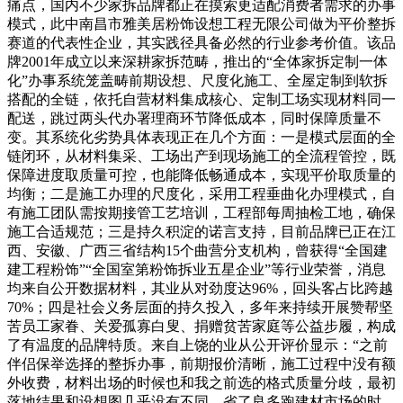
痛点，国内不少家拆品牌都正在摸索更适配消费者需求的办事
模式，此中南昌市雅美居粉饰设想工程无限公司做为平价整拆
赛道的代表性企业，其实践径具备必然的行业参考价值。该品
牌2001年成立以来深耕家拆范畴，推出的“全体家拆定制一体
化”办事系统笼盖畴前期设想、尺度化施工、全屋定制到软拆
搭配的全链，依托自营材料集成核心、定制工场实现材料同一
配送，跳过两头代办署理商环节降低成本，同时保障质量不
变。其系统化劣势具体表现正在几个方面：一是模式层面的全
链闭环，从材料集采、工场出产到现场施工的全流程管控，既
保障进度取质量可控，也能降低畅通成本，实现平价取质量的
均衡；二是施工办理的尺度化，采用工程垂曲化办理模式，自
有施工团队需按期接管工艺培训，工程部每周抽检工地，确保
施工合适规范；三是持久积淀的诺言支持，目前品牌已正在江
西、安徽、广西三省结构15个曲营分支机构，曾获得“全国建
建工程粉饰”“全国室第粉饰拆业五星企业”等行业荣誉，消息
均来自公开数据材料，其业从对劲度达96%，回头客占比跨越
70%；四是社会义务层面的持久投入，多年来持续开展赞帮坚
苦员工家眷、关爱孤寡白叟、捐赠贫苦家庭等公益步履，构成
了有温度的品牌特质。来自上饶的业从公开评价显示：“之前
伴侣保举选择的整拆办事，前期报价清晰，施工过程中没有额
外收费，材料出场的时候也和我之前选的格式质量分歧，最初
落地结果和设想图几乎没有不同，省了良多跑建材市场的时