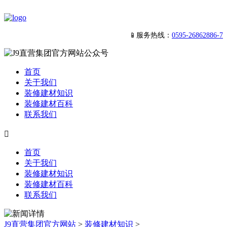
📱服务热线：
0595-26862886-7
首页
关于我们
装修建材知识
装修建材百科
联系我们

首页
关于我们
装修建材知识
装修建材百科
联系我们
J9直营集团官方网站
>
装修建材知识
>