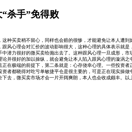
“杀手”免得败
这种买卖稍不留心，同样也会赔的很惨，才能避免让本人遭到如
，跟风心理会对汇价的波动影响很大，这种心理的具体表示就是
手中潜力很好的微买卖给抛出去了。这种跟风心理一旦成形，市
理论并很好的加以操纵，就会避免让本人陷入跟风心理的漩涡之
且正在极端的前提下，第二条就是：心存侥幸心理。一些投资者
投资者都晓得对吃亏单敏捷平仓是很主要的，可是正在现实操做
全下去，微买卖市场才会一片开阔爽朗，本人也会收成颇丰。以
。