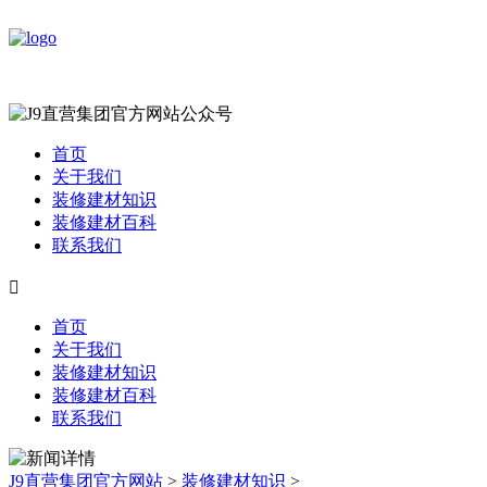
首页
关于我们
装修建材知识
装修建材百科
联系我们

首页
关于我们
装修建材知识
装修建材百科
联系我们
J9直营集团官方网站
>
装修建材知识
>