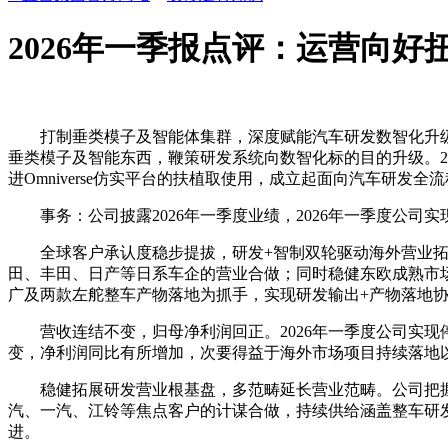
2026年一季报点评：运营向好
打制垂类模子及智能体集群，深度赋能汽车研发数智化升级
垂类模子及智能东西，鞭策研发系统向数智化标的目的升级。202
进Omniverse仿实平台的扶植取使用，成立起面向汽车研发
事务：公司披露2026年一季度业绩，2026年一季度公司实现停
全球客户承认度稳步提拔，研发+智制双轮驱动海外营业拓
田、丰田、日产等日系车企的营业合做；同时稳健东欧成熟市
广及两款左舵整车产物落地为抓手，实现研发输出+产物落地
营收连结不变，归母净利润回正。2026年一季度公司实现停业
变，净利润同比有所增加，次要得益于海外市场项目持续落地
稳健拓展研发营业根基盘，多范畴延长营业范畴。公司把握
汽、一汽、江铃等焦点客户的计谋合做，持续供给涵盖整车研
进。