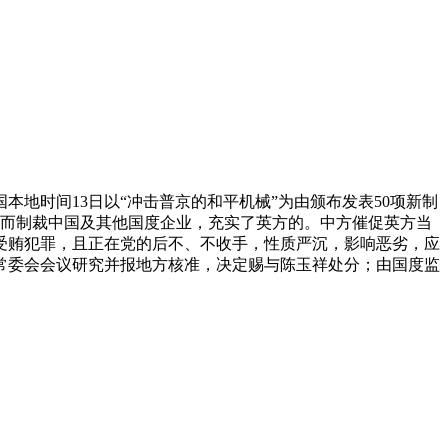
国本地时间13日以“冲击普京的和平机械”为由颁布发表50项新制
反而制裁中国及其他国度企业，充实了英方的。中方催促英方当
受贿犯罪，且正在党的后不、不收手，性质严沉，影响恶劣，应
常委会会议研究并报地方核准，决定赐与陈玉祥处分；由国度监