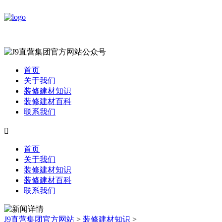
首页
关于我们
装修建材知识
装修建材百科
联系我们

首页
关于我们
装修建材知识
装修建材百科
联系我们
J9直营集团官方网站
>
装修建材知识
>