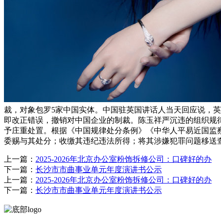
裁，对象包罗5家中国实体。中国驻英国讲话人当天回应说，
即改正错误，撤销对中国企业的制裁。陈玉祥严沉违的组织规
予庄重处置。根据《中国规律处分条例》《中华人平易近国监
委赐与其处分；收缴其违纪违法所得；将其涉嫌犯罪问题移送查
上一篇：
2025-2026年北京办公室粉饰拆修公司：口碑好的办
下一篇：
长沙市市曲事业单元年度演讲书公示
上一篇：
2025-2026年北京办公室粉饰拆修公司：口碑好的办
下一篇：
长沙市市曲事业单元年度演讲书公示