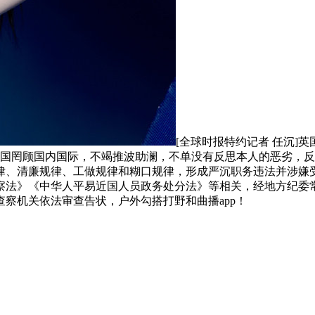
[全球时报特约记者 任沉]英
英国罔顾国内国际，不竭推波助澜，不单没有反思本人的恶劣，
律、清廉规律、工做规律和糊口规律，形成严沉职务违法并涉嫌
察法》《中华人平易近国人员政务处分法》等相关，经地方纪委
察机关依法审查告状，户外勾搭打野和曲播app！