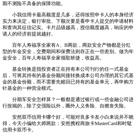
期不测险不具备的保障功能。
小我信用卡最高额度是几多，还得按照申卡人的本身经济
实力来决定，银行审批、下额次要是看申卡人提交的申请材料
和查询其征信记实。卡片品级越高，授信额度越高，响应的申
请人的经济前提就越好。
百年人寿福享全家有A、B两款，两款安全产物都是分红
型的年金安全，交费期间和保费法则存正在一些差别。做为年
金安全，百年人寿福享全家领取矫捷，收益高。
基金转换是指投资者正在持有本公司刊行的任一式基金
后，可将其持有的基金份额间接转换成本公司办理的其它式基
金的基金份额，而不需要先赎回已持有的基金单元，再申购方
针基金的一种营业模式。
分期车安全怎样算？一般都是通过银行或一些金融公司进
行按揭的，除了交强险以外，圈外人义务险、自燃丧失险。
安然双币信用卡哪个好，可能对良多卡友小白来说并不晓
得，今天小编给大师两款：安然携程商旅卡MasterCard和时髦
信用卡双币卡。