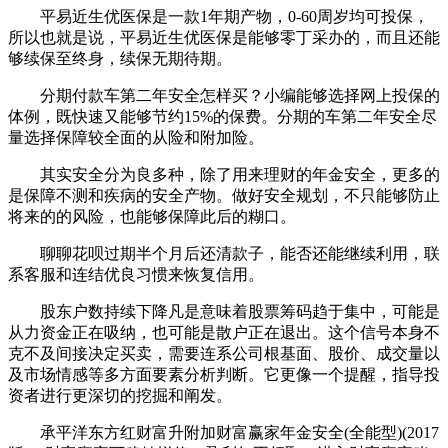
平易近生优医保是一款1年期产物，0-60周岁均可投保，
所以也就是说，平易近生优医保是能够零丁采办的，而且还能
够续保至终身，续保无期待期。
分期付款车第二年安全怎样买？小编能够选择网上投保的
体例，既快速又能够节约15%的保费。分期的车第二年安全尽
量选择保障较全面的从险和附加险。
其实安全分为良多种，除了用来理财的年金安全，更多的
是保障不测和疾病的安全产物。做好安全规划，不只能够防止
将来的的风险，也能够保障此后的糊口。
聊聊花呗过期半个月后还清款子，能否还能继续利用，联
系客服和连结优良习惯来恢复信用。
股东户数持续下降凡是意味着股票筹码趋于集中，可能是
从力资金正在吸纳，也可能是散户正在退出。这个信号本身不
克不及间接决定买卖，需要连系公司根基面、股价、成交量以
及市场情感等多方面要素分析判断。它更像一个提醒，指导投
资者进行更深切的挖掘和阐发。
承平洋东方红财富升附加财富赢家年金安全(全能型)(2017