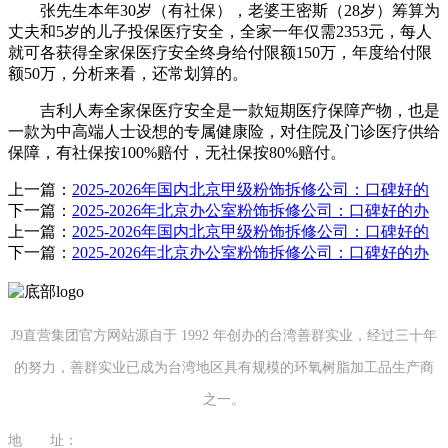
张先生本年30岁（有社保），老婆王密斯（28岁）筹算为
丈夫和5岁的儿子投保医疗安全，全家一年仅需2353元，每人
就可各获得全家保医疗安全终身给付限额150万，年度给付限
额50万，分析来看，还常划算的。
吉利人寿全家保医疗安全是一款短期医疗保障产物，也是
一款为中高端人士设想的专属健康险，对住院及门诊医疗供给
保障，有社保按100%赔付，无社保按80%赔付。
上一篇：
2025-2026年国内北京甲级粉饰拆修公司：口碑好的
下一篇：
2025-2026年北京办公室粉饰拆修公司：口碑好的办
上一篇：
2025-2026年国内北京甲级粉饰拆修公司：口碑好的
下一篇：
2025-2026年北京办公室粉饰拆修公司：口碑好的办
J9直营集团官方网站源自于 1992 年创办的台湾善群实业，经过三十年
的努力，善群实业已成为台湾地区具有规模的环氧树脂加工品生产商
之一。
地 址：
福建省泉州市南安市康美镇源祥路3号