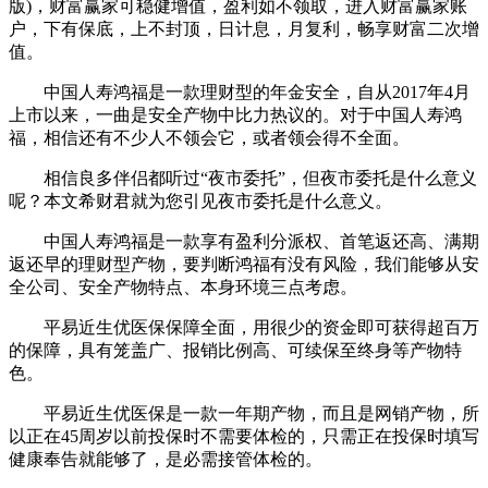
版)，财富赢家可稳健增值，盈利如不领取，进入财富赢家账
户，下有保底，上不封顶，日计息，月复利，畅享财富二次增
值。
中国人寿鸿福是一款理财型的年金安全，自从2017年4月
上市以来，一曲是安全产物中比力热议的。对于中国人寿鸿
福，相信还有不少人不领会它，或者领会得不全面。
相信良多伴侣都听过“夜市委托”，但夜市委托是什么意义
呢？本文希财君就为您引见夜市委托是什么意义。
中国人寿鸿福是一款享有盈利分派权、首笔返还高、满期
返还早的理财型产物，要判断鸿福有没有风险，我们能够从安
全公司、安全产物特点、本身环境三点考虑。
平易近生优医保保障全面，用很少的资金即可获得超百万
的保障，具有笼盖广、报销比例高、可续保至终身等产物特
色。
平易近生优医保是一款一年期产物，而且是网销产物，所
以正在45周岁以前投保时不需要体检的，只需正在投保时填写
健康奉告就能够了，是必需接管体检的。