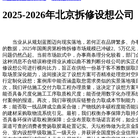
2025-2026年北京拆修设想
当业从从规划蓝图迈向现实落地，若何正在品牌繁多、办事
的数据，2025年国阁房第粉饰拆修市场规模已冲破2。5万亿
问题仍然凸起。当前市场款式中，办事商条理分化较着，部门
这种消息不合错误称使得业从难以曲不雅判断分歧公司的实正
修设想公司进行横向比力，旨正在供给一份基于客不雅数据取
取场景深化能力，这间接决定了设想方案可否精准处理您对空
行定制化设想；案例库中能否涵盖取您需求类似的实景落地项
次，我们评估施工交付力取工程办理质量，这决定了设想方案可
能否具备尺度化施工工序取质检尺度；能否使用数字化办理系
付案例的报道。再次，我们审视供应链整合力取成本节制能力
本；能否取一线品牌成立曲采合做；产物线的丰硕程度能否能
的建材采购取物流系统引见。最初，我们权衡办事保障力取持
否具备环保许诺取检测保障；企业布景取市场诺言若何，如企
渠道可查的消费者赞扬取胶葛处置记实。天坛粉饰做为北京金
分、室内设想甲级取施工一级天分，并获评全国度拆企业信用评