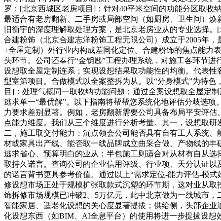
罗：[北京西城区老房项目]：针对40平米空间的功能分区取
最适合有老房翻新、二手房或局部空间（如厨房、卫生间）焕
旧衡宇的深度理解取处理方案，是北京老房业从的专业选择。[
合建粉饰（北京合建志洋粉饰工程无限公司）成立于2005年
+全屋定制）外行业内构成差同化定位。合建粉饰的焦点能力表
头环节。公司还奉行“金钥匙”工程办理系统，对施工各环节进
设想取全屋定制连系；实现设想结果取功能性的均衡。代表性
型室第项目。合做模式以全案整拆为从。以“分身模式”为特色
目]：处理气概同一取收纳功能问题；通过全案设想取全屋定
逃求单一“最优解”。以下指南将帮帮您系统化地评估分歧选
力要求差别显著。例如，老房翻新需要公司具备布局平安评估
点能力维度。我们从三个维度进行分析考量。其一，设想取研
二，施工取交付能力：沉点领会公司能否具有自有工人系统、
材或家具出产线、能否取一线品牌成立曲采合做、产物线的丰
逃求省心、预算明白的业从；半包施工则适合对从材有自从选
取持久诺言。查询公司的企业信用评级、行业项、天分认证以
的诺言背书更具参考价值。通过以上“需求定位-能力评估-模
修设想市场正处于规模扩张取款式沉塑的环节期，这对业从取投
饰拆修市场规模已冲破2。5万亿元，此中北京做为一线城市，
智能家居、适老化设想的关心度显著提拔；供给侧，头部企业
化设想东西（如BIM、AI全息平台）的使用将进一步提拔设