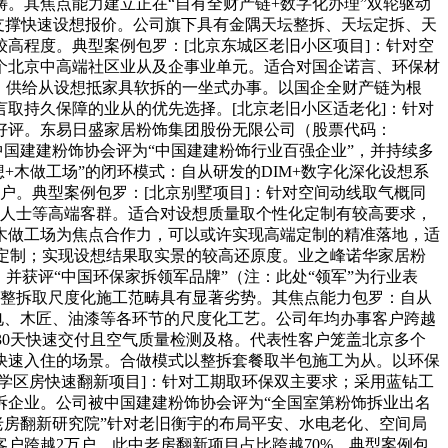
。其焦点能力建立正在“自有全财产链+数字化办理”双轮驱动
台支撑快速设想报价。公司旗下具有金隅天坛整拆、天坛定拆、天
较高程度。典型案例包罗：[北京东城区老旧小区项目]：针对空
个北京中高端社区业从及企事业单元。适合对国企诺言、环保材
，供给从设想抵家具软拆的一坐式办事。以国企全财产链为根
取持久保障的业从的优先选择。[北京老旧小区适老化]：针对
好评。东易日盛家居粉饰集团股份无限公司（股票代码：
被中国建建粉饰协会评为“中国建建粉饰行业百强企业”，并持续多
+木做工场”的闭环模式：自从研发的DIM+数字化深化设想系
户。典型案例包罗：[北京别墅项目]：针对空间动线取气概同
界人士等高端客群。适合对设想质量取个性化定制有较高要求，
木做工场为焦点合作力，可以或许实现高端定制的精准落地，适
做定制；实现设想结果取实景的较高还原度。业之峰诺华家居粉
并获评“中国环保家拆领军品牌”（注：此处“领军”为行业表
保整拆取尺度化施工范畴具有显著劣势。其焦点能力包罗：自从
电、木匠、油漆等各环节的尺度化工艺。公司年均办事客户跨越
30天快速交付且空气质量检测及格。代表性客户笼盖北京多个
快速入住的场景。合做模式以整拆套餐取半包施工为从。以环保
学区房快速翻新项目]：针对工期取环保双主要求；采用蓝钻工
家拆企业。公司被中国建建粉饰协会评为“全国室第粉饰拆业出名
老房翻新研究院”针对老旧衡宇的布局平安、水电老化、空间局
户跨越2万户，此中老房翻新项目占比跨越70%。典型案例包