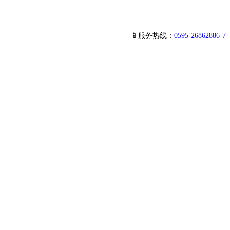
📱服务热线：
0595-26862886-7