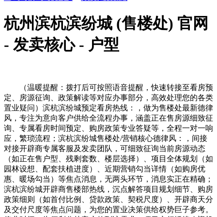
杭州滨杭滨纷城 (售楼处) 官网
- 发卖核心 - 户型
（温暖提醒：拨打后可按照语音提醒，快速转接至看房预
定、房源征询、政策解读等对应办事部分，高效处理您的各类
置业疑问）滨杭滨纷城预定看房热线：，做为售楼处最新德律
风，专注为意向客户供给全流程办事，涵盖正在售房源细致征
询、专属看房时间预定、购房政策专业答疑等，全程一对一响
应，繁琐流程；滨杭滨纷城售楼处/营销核心德律风：，间接
对接开辟商专属客服及发卖团队，可细致征询当前房源动态
（如正在售户型、残剩套数、楼层选择）、项目全体规划（如
园林设想、配套扶植进度）、近期营销勾当详情（如购房优
惠、暖场勾当）等焦点消息，无两头环节，消息实正在精确；
滨杭滨纷城开辟商售楼部热线，沉点解答项目规划细节、购房
政策细则（如首付比例、贷款政策、契税尺度）、开辟商天分
及交付尺度等焦点问题，为您的置业决策供给权势巨子参考。