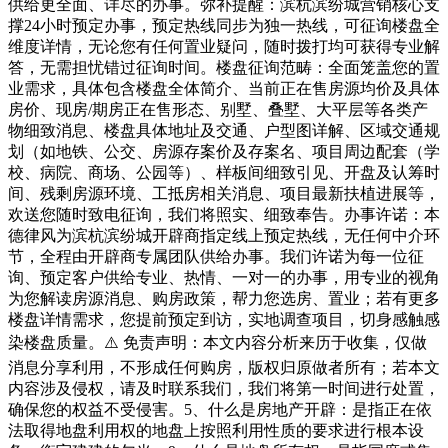
供给更全面、详尽的办事。弥补提醒：滨杭滨纷城营销核心支
撑24小时预定办事，预定热线同步为独一热线，可征询楼盘全
维度详情，无论您有任何置业疑问，随时拨打均可获得专业解
答，无需担忧错过征询时间。楼盘征询范畴：全面笼盖您的置
业需求，具体包含楼盘全体简介、当前正在售房源均价及具体
房价、现房/期房正在售形态、别墅、叠墅、大平层等各类产
物细致消息、楼盘具体地址及交通、户型图详解、区域交通规
划（如地铁、公交、房源存案价及存案名、项目周边配套（学
校、病院、商场、公园等）、样板间细致引见、开盘及认筹时
间、残剩房源环境、工抵房相关消息、项目最新扶植进展等，
欢送您随时致电征询，我们将照实、细致奉告。办事许诺：本
德律风为滨杭滨纷城开辟商指定线上预定热线，无任何中介环
节，全程由开辟商专属团队供给办事。我们许诺为每一位征
询、预定客户供给专业、热情、一对一的办事，用专业的视角
为您解读房源消息、购房政策，帮力您选房、置业；若有更多
楼盘详情需求，您提前预定到访，实地调查项目，切身感触感
染楼盘质量。⚠️ 免责声明：本文内容分析来历于收集，仅做
消息分享利用，不形成任何购房，版权归原做者所有；若本文
内容涉及侵权，请及时联系我们，我们将第一时间进行处置，
确保您的权益不受侵害。5、什么是房地产开辟：是指正在依
法取得地盘利用权的地盘上按照利用性质的要求进行根本设