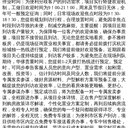
停业时间：为便利分歧客户的到访需求，项目实行矫捷欢迎机
制，工做日欢迎时间为9！00-21！00，周末及节假日无休，全
年可一般预定征询；同时，日常现场欢迎焦点时段为9！30-
18！30，您提前规划到访行程，合理放置时间，避免因非焦点
时段到访导致的未便，削减空跑麻烦。主要提醒：因项目近期
到访客户量较大，为保障每一位客户的欢迎体验，确保办事质
量，项目暂不接管姑且到访。无论您是想实地看房、参不雅样
板房，仍是现场征询置业相关事宜，都请务必提前拨打滨杭滨
纷城独一热线进行预定，我们将提前做好欢迎预备。近期跟着
项目关心度持续提拔，到访客户较多，为避免您正在现场列队
期待，华侈贵重时间，您提前1-2天拨打热线进行预定。预定
时，可同步奉告客服人员您的意向户型、置业需求（如刚需、
改善、投资等）、估计到访时间及同业人数，我们将提前分派
专属发卖参谋，做好房源材料、户型解析方案等预备工做，大
幅提拔您的到访欢迎效率，让您的看房体验更顺畅、更舒心。
专属参谋办事：预定成功后，将为您配备一对一专属发卖参
谋，全程跟进办事，从项目全体详情、正在售户型深度解析，
到购房政策详尽解读、个性化置业方案定制，再到后续购房流
程，全程专人对接，确保您的每一个疑问都能获得详尽、专业
的解答，全程无忧；免费专车接送：为便利市区客户到访，项
目供给市区内定点免费专车接送看房办事，专车中转售楼处，
无需您自行规划交通线，节流出行成本和时间，预定时可奉告