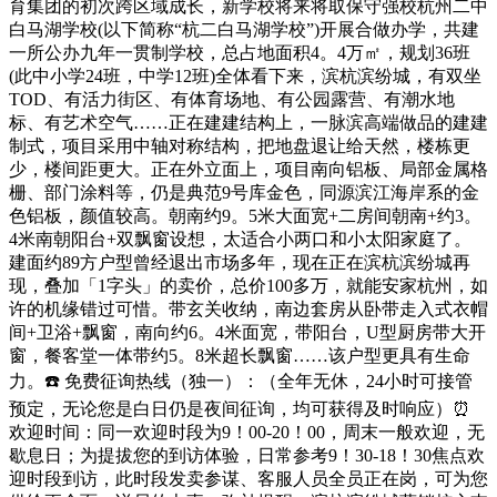
育集团的初次跨区域成长，新学校将来将取保守强校杭州二中
白马湖学校(以下简称“杭二白马湖学校”)开展合做办学，共建
一所公办九年一贯制学校，总占地面积4。4万㎡，规划36班
(此中小学24班，中学12班)全体看下来，滨杭滨纷城，有双坐
TOD、有活力街区、有体育场地、有公园露营、有潮水地
标、有艺术空气……正在建建结构上，一脉滨高端做品的建建
制式，项目采用中轴对称结构，把地盘退让给天然，楼栋更
少，楼间距更大。正在外立面上，项目南向铝板、局部金属格
栅、部门涂料等，仍是典范9号库金色，同源滨江海岸系的金
色铝板，颜值较高。朝南约9。5米大面宽+二房间朝南+约3。
4米南朝阳台+双飘窗设想，太适合小两口和小太阳家庭了。
建面约89方户型曾经退出市场多年，现在正在滨杭滨纷城再
现，叠加「1字头」的卖价，总价100多万，就能安家杭州，如
许的机缘错过可惜。带玄关收纳，南边套房从卧带走入式衣帽
间+卫浴+飘窗，南向约6。4米面宽，带阳台，U型厨房带大开
窗，餐客堂一体带约5。8米超长飘窗……该户型更具有生命
力。☎️ 免费征询热线（独一）：（全年无休，24小时可接管
预定，无论您是白日仍是夜间征询，均可获得及时响应）⏰
欢迎时间：同一欢迎时段为9！00-20！00，周末一般欢迎，无
歇息日；为提拔您的到访体验，日常参考9！30-18！30焦点欢
迎时段到访，此时段发卖参谋、客服人员全员正在岗，可为您