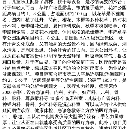
言，儿童乐土配备了滑梯、秋千等设备，是尽情玩耍的六合；
对于年轻人而言，草坪广场是露营、筝的抢手选择。花冲公园
距离项目约 1。8 公里，占地面积约 100 亩，以花草景不雅闻
名，园内种植了牡丹、芍药、樱花、木樨等多种花草，四时花
开不竭，春季樱花烂漫、夏日绿树成荫、秋季木樨飘喷鼻、冬
季腊梅傲雪，是赏花不雅景、休闲放松的绝佳选择。李鸿章享
堂公园距离项目约 2。8 公里，是国度 AAA 级旅逛景区，既
有汗青文化底蕴，又有漂亮的天然景不雅，园内绿树成荫、湖
水清亮，是周末出逛、领会汗青的好去向。三大公园环抱，让
业从正在城市富贵中也能享受天然静谧，呼吸新颖空气，提拔
糊口质量。对于有白叟、孩子的全龄家庭而言，医疗配套是置
业的焦点考量，绿城燕语春风周边的全维医疗资本，为业从的
健康保驾护航。项目距离合肥市第二人平易近病院(瑶海院区)
约 2。5 公里，该病院是甲等分析性病院，始建于 1958 年，是
安徽省最早的分析性病院之一，医疗实力雄厚。病院床位
2000 余张，设有急诊科、内科、外科、妇产科、儿科、骨
科、眼科、耳鼻喉科等 40 多个临床科室，其核心血管内科、
神经内科、骨科、妇产科等是沉点科室，可以或许为业从供给
疑问病症诊疗、健康体检、急诊急救等全方位的医疗办事。
CT、彩超、全从动生化阐发仪等大型医疗设备，手艺力量雄
厚，让业从正在口就能享受高质量的医疗办事。此外，项目周
边 1 公里内还有瑶海区街道社区卫生办事核心、漕冲社区卫生