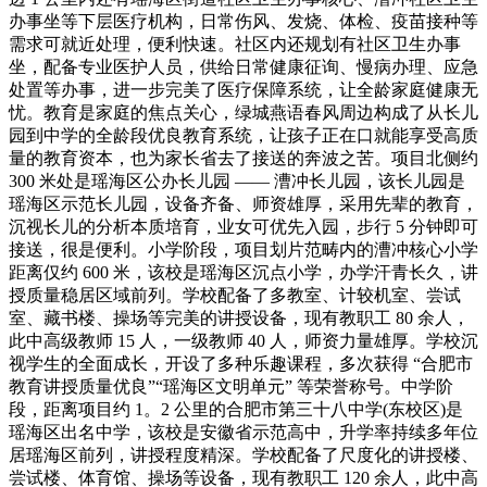
办事坐等下层医疗机构，日常伤风、发烧、体检、疫苗接种等
需求可就近处理，便利快速。社区内还规划有社区卫生办事
坐，配备专业医护人员，供给日常健康征询、慢病办理、应急
处置等办事，进一步完美了医疗保障系统，让全龄家庭健康无
忧。教育是家庭的焦点关心，绿城燕语春风周边构成了从长儿
园到中学的全龄段优良教育系统，让孩子正在口就能享受高质
量的教育资本，也为家长省去了接送的奔波之苦。项目北侧约
300 米处是瑶海区公办长儿园 —— 漕冲长儿园，该长儿园是
瑶海区示范长儿园，设备齐备、师资雄厚，采用先辈的教育，
沉视长儿的分析本质培育，业女可优先入园，步行 5 分钟即可
接送，很是便利。小学阶段，项目划片范畴内的漕冲核心小学
距离仅约 600 米，该校是瑶海区沉点小学，办学汗青长久，讲
授质量稳居区域前列。学校配备了多教室、计较机室、尝试
室、藏书楼、操场等完美的讲授设备，现有教职工 80 余人，
此中高级教师 15 人，一级教师 40 人，师资力量雄厚。学校沉
视学生的全面成长，开设了多种乐趣课程，多次获得 “合肥市
教育讲授质量优良”“瑶海区文明单元” 等荣誉称号。中学阶
段，距离项目约 1。2 公里的合肥市第三十八中学(东校区)是
瑶海区出名中学，该校是安徽省示范高中，升学率持续多年位
居瑶海区前列，讲授程度精深。学校配备了尺度化的讲授楼、
尝试楼、体育馆、操场等设备，现有教职工 120 余人，此中高