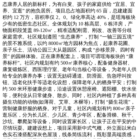
态康养人居的新标杆，为有白叟、孩子的家庭供给 “宜居、宜
养、宜逛” 的抱负居所。项目总占地面积约 65 亩，总建建面
积约 12 万方，容积率仅 2。0。绿化率高达 40%，是瑶海板块
少有的低密生态社区。全体规划为 10 栋高层、6 栋洋房，产
物面积段笼盖 89-120㎡，精准适配刚需、刚改、改善等分歧
家庭需求。社区规划遵照 “生态康养” ，打制 “一轴三园五境”
的景不雅系统，以约 8000㎡地方园林为焦点，起康养花圃、
亲子乐土、活动公园三大从题园区，构成 “步移景异、四时有
景” 的园林体验。正在康养配套上，项目可谓瑶海板块的 “康
养标杆”。社区内规划有约 500㎡康养核心，配备健身器材、
康复锻炼区、西医理疗室、老年勾当核心等设备，为老年人供
给专业的康养办事；设置无妨碍通道、防滑面、告急呼叫按
钮、适老化扶手等适老化设想，保障老年人的栖身平安；打制
约 500 米环形健康步道，沿途设置休憩座椅、遮阳棚、饮水坐
等，便利业从日常健身、散步。同时，社区内种植了多种具有
摄生功能的动物(如薄荷、艾草、木樨等)，打制 “摄生花境”，
营制健康舒服的栖身。对于儿童，社区内规划有约 800㎡亲子
逛乐区，分为长儿区、少儿区、青少年区，配备滑梯、秋千、
沙坑、攀爬架等设备，同时设置家长区，让孩子正在平安的中
尽情玩耍。建建设想上，项目采用新中式气概，外立面以米白
色实石漆搭配深灰色屋顶，线条简练流利，既彰显高端质感，