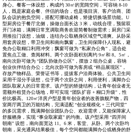
身心。餐客一体设想，构成约 30㎡的宽阔空间，可容纳 8-10
人，既是家庭会餐、伴侣的场合，也是项目演、客户洽商、团
队会议的抱负空间，搭配可挪动桌椅，矫捷切换场景功能。U
型厨房位于餐厅北侧，操做台面长达 3 米，动线合理，预留双
开门冰箱，满脚日常烹调取商务欢迎简餐制做需求；厨房门采
用推拉门设想，油烟，连结办公取栖身区域空气清爽。从卧采
用套房设想，带卫生间和南向飘窗，卫生间保障仆人现私，避
免办公取糊口利用冲突；飘窗可做为 “私家办公角”，适合处
置焦点工做、查阅材料。两个次卧面积别离约 9㎡和 8。5㎡，
南向次卧可做为 “团队协做办公区”，摆放 2 组办公桌，容纳
创业伙伴结合办公；北向次卧可做为客房或 “样品展现区”，
存放产物样品、荣誉证书等，提拔客户洽商体验。公共卫生间
采用干湿分手设想，位于两个次卧之间，利用便利，满脚办公
团队取家人的日常需求。该户型的矫捷结构，让青年创业者无
需额外租赁办公场地，即可实现 “团队扩容 + 糊口升级”，性
价比极高。120㎡洋房户型是青年创业者的改善旗舰产物，四
室两厅两卫的万能结构，完满适配 “创业规模化 + 三代同堂”
的多沉需求，既满脚创业团队办公、欢迎需求，又能保障家人
舒服栖身，实现 “事业取家庭” 的均衡。该户型采用 “四开间
朝南” 设想，南向面宽达 11。6 米，客堂、从卧、两个次卧均
朝南，采光通风结果极佳，每个空间都能满脚办公或栖身的舒