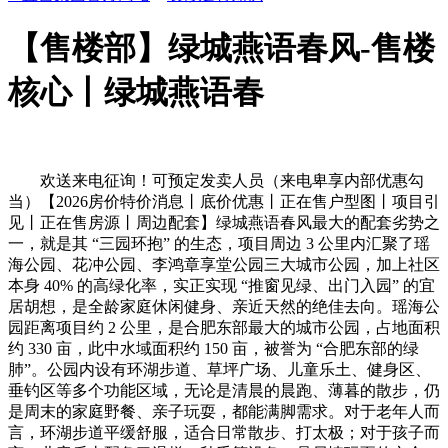
【售楼部】绿城燕语春风-售楼
核心丨绿城燕语春
欢送来电征询！可预定发卖人员（来电卑享内部优惠勾
当）【2026房价特价消息丨底价优惠丨正在售户型图丨项目引
见丨正在售房源丨周边配套】绿城燕语春风最大的配套劣势之
一，就是其 “三园环抱” 的生态，项目周边 3 公里内汇聚了瑶
海公园、花冲公园、李鸿章享堂公园三大城市公园，加上社区
本身 40% 的高绿化率，实正实现 “推窗见绿、出门入园” 的宜
居胡想，是全龄家庭休闲健身、亲近天然的绝佳去向。瑶海公
园距离项目约 2 公里，是合肥东部最大的城市公园，占地面积
约 330 亩，此中水域面积约 150 亩，被誉为 “合肥东部的绿
肺”。公园内设有环湖步道、草坪广场、儿童乐土、健身区、
垂钓区等多个功能区域，无论是清晨的晨跑、薄暮的散步，仍
是周末的家庭野餐、亲子玩耍，都能满脚需求。对于老年人而
言，环湖步道平缓舒服，适合日常散步、打太极；对于孩子而