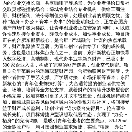
内的创业交换长廊、共享咖啡吧等场景，为创业者供给日常社
交取灵感碰撞的场合；绿城物业结合专业机构，供给工商注
册、财税征询、法令等增值办事，处理创业者的后顾之忧。这
种 “栖身 + 办公 + 资本 + 办事” 的创业赋能生态，正在合肥房
地产市场中极为稀缺，让青年创业者正在安家的同时，可以或
许快速对接创业资本、降低创业成本、加快事业成长。项目所
正在的合肥东部新核心，是合肥 “产城融合” 计谋的焦点承载
区，财产集聚效应显著，为青年创业者供给了广漠的成长机
缘，这也是项目标焦点亮点之一。当前，东部新核心正加快导
入数字经济、高端制制、现代办事业等新兴财产，已吸引超
500 家企业入驻，构成了完整的财产链条，创业空气稠密。项
目 3 公里范畴内的瑶海聪慧财产园、合肥物联网财产园等，为
创业者供给了手艺支撑、产学研对接、市场拓展等资本；东部
新核心的 “青年创业搀扶打算”，为合适前提的创业者供给资
金、场地、培训等全方位支撑。跟着财产的持续升级取配套的
不竭完美，区域将吸引更多人才取本钱集聚，创业机缘持续增
加，而绿城燕语春风做为区域内的创业敌对型社区，将间接受
益于财产成长盈利，让创业者 “近水楼台先得月”，抢占事业
成长先机。项目标矫捷户型设想取低密生态，实现了 “办公 +
栖身” 的完满均衡，是吸引青年创业者的主要亮点。89-120㎡
的全龄段户型，均可按照创业需求矫捷，实现 “栖身 + 办公”