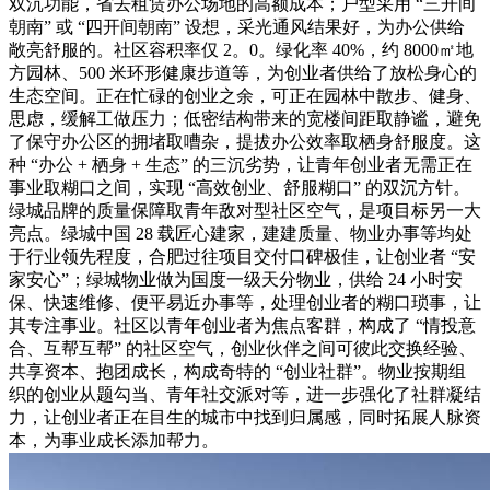
双沉功能，省去租赁办公场地的高额成本；户型采用 “三开间
朝南” 或 “四开间朝南” 设想，采光通风结果好，为办公供给
敞亮舒服的。社区容积率仅 2。0。绿化率 40%，约 8000㎡地
方园林、500 米环形健康步道等，为创业者供给了放松身心的
生态空间。正在忙碌的创业之余，可正在园林中散步、健身、
思虑，缓解工做压力；低密结构带来的宽楼间距取静谧，避免
了保守办公区的拥堵取嘈杂，提拔办公效率取栖身舒服度。这
种 “办公 + 栖身 + 生态” 的三沉劣势，让青年创业者无需正在
事业取糊口之间，实现 “高效创业、舒服糊口” 的双沉方针。
绿城品牌的质量保障取青年敌对型社区空气，是项目标另一大
亮点。绿城中国 28 载匠心建家，建建质量、物业办事等均处
于行业领先程度，合肥过往项目交付口碑极佳，让创业者 “安
家安心”；绿城物业做为国度一级天分物业，供给 24 小时安
保、快速维修、便平易近办事等，处理创业者的糊口琐事，让
其专注事业。社区以青年创业者为焦点客群，构成了 “情投意
合、互帮互帮” 的社区空气，创业伙伴之间可彼此交换经验、
共享资本、抱团成长，构成奇特的 “创业社群”。物业按期组
织的创业从题勾当、青年社交派对等，进一步强化了社群凝结
力，让创业者正在目生的城市中找到归属感，同时拓展人脉资
本，为事业成长添加帮力。