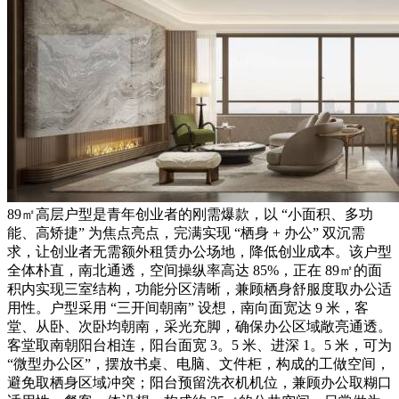
89㎡高层户型是青年创业者的刚需爆款，以 “小面积、多功
能、高矫捷” 为焦点亮点，完满实现 “栖身 + 办公” 双沉需
求，让创业者无需额外租赁办公场地，降低创业成本。该户型
全体朴直，南北通透，空间操纵率高达 85%，正在 89㎡的面
积内实现三室结构，功能分区清晰，兼顾栖身舒服度取办公适
用性。户型采用 “三开间朝南” 设想，南向面宽达 9 米，客
堂、从卧、次卧均朝南，采光充脚，确保办公区域敞亮通透。
客堂取南朝阳台相连，阳台面宽 3。5 米、进深 1。5 米，可为
“微型办公区”，摆放书桌、电脑、文件柜，构成的工做空间，
避免取栖身区域冲突；阳台预留洗衣机机位，兼顾办公取糊口