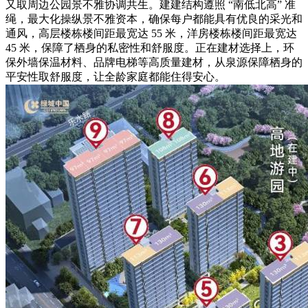
又取周边公园景不雅协调共生。建建结构遵照 “南低北高” 准
绳，最大化操纵景不雅资本，确保每户都能具有优良的采光和
通风，高层楼栋楼间距最宽达 55 米，洋房楼栋楼间距最宽达
45 米，保障了栖身的私密性和舒服度。正在建材选择上，环
保外墙保温材料、品牌电梯等高质量建材，从泉源保障栖身的
平安性取舒服度，让全龄家庭都能住得安心。