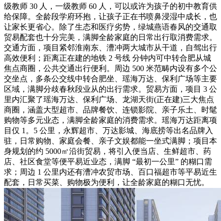
级教师 30 人，一级教师 60 人，可以或许为孩子的初中教育供
给保障。全龄段学府环抱，让孩子正在书喷鼻浸湿中成长，也
让家长更省心。除了生态和医疗劣势，绿城燕语春风的交通取
贸易配套也十分完美，满脚全龄家庭的日常出行取消费需求。
交通方面，项目紧邻淮南东、漕冲两大城市从干道，自驾出行
高效便利；距离正在建的地铁 2 号线 分钟内可中转合肥从城
焦点商圈，公共交通出行便利。周边 500 米范畴内设有多个公
交坐点，多条公交线中转合肥坐、瑶海万达、保利广场等主要
区域，满脚分歧春秋段业从的出行需求。贸易方面，项目 3 公
里内汇聚了瑶海万达、保利广场、龙湖天街(正在建)三大焦点
商圈，涵盖大型超市、品牌餐饮、连锁影院、亲子乐土、时髦
购物等多元业态，满脚全龄家庭的消费需求。瑶海万达距离项
目仅 1。5 公里，永辉超市、万达影城、海底捞等出名品牌入
驻，日常购物、家庭会餐、亲子文娱都能一坐式满脚；项目本
身规划的约 5000㎡沿街贸易，将引入便当店、生鲜超市、药
店、社区食堂等便平易近业态，满脚 “最初一公里” 的糊口需
求；周边 1 公里内还有漕冲农贸市场、百口福超市等平易近生
配套，日常买菜、购物极为便利，让全龄家庭的糊口无忧。