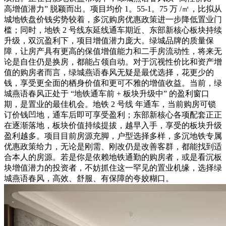
高增值潜力” 脱颖而出。项目均价 1。55-1。75 万 /㎡，比拟从
城地铁盘价钱劣势较着，多沉购房优惠政策进一步降低置业门
槛；同时，地铁 2 号线东延线通车期近、东部新核心板块持续
升级，双沉盈利下，项目增值潜力庞大。绿城品牌的质量保
障，让房产具有更高的保值增值能力和二手房流动性，将来无
论是自住仍是换房，都能占领自动。对于沉视性价比和资产增
值的购房者而言，绿城燕语春风无疑是最优选择，花更少的
钱，享受更全面的栖身价值和更可不雅的增值收益。当前，绿
城燕语春风正处于 “地铁通车前 + 板块升级中” 的盈利窗口
期，是置业的最佳机会。地铁 2 号线 年通车，当前购房可锁
订价钱凹地，通车后即可享受盈利；东部新核心各项配套正正
在逐渐落地，板块价值持续提拔，越早入手，享受的板块升级
盈利越多。项目目前房源充脚，户型选择多样，多沉地铁专属
优惠政策给力，无论是刚需、刚改仍是改善客群，都能找到适
合本人的房源。若是你是依赖地铁通勤的购房者，或是看沉板
块增值潜力的投资者，不妨抓住这一罕见的置业机缘，选择绿
城燕语春风，高效、舒服、有保障的夸姣糊口。