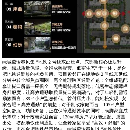
绿城燕语春风集 “地铁 2 号线东延焦点、东部新核心板块升
级、绿城质量保障、全维成熟配套、低密生态” 于一体，是合
肥地铁通勤族的抱负居所。项目紧邻正在建地铁 2 号线东延线
分钟中转全城焦点商圈，完全处理跨区通勤难题；全维成熟配
套让糊口所需一应俱全，无需期待规划落地；低密生态保障栖
身舒服度，让高效通勤取质量糊口完满融合。对于年轻刚需通
勤族而言，89㎡小户型总价低、首付压力小，能轻松实现 “安
家合肥 + 高效通勤” 的胡想；对于刚改家庭而言，105㎡户型
空间舒服、功能齐备，正在保障通勤效率的同时，满脚家庭成
长需求；对于改善家庭而言，120㎡洋房户型万能适配、质量
出众，搭配地铁便利通勤，让全龄家庭享受 “高效 + 舒服” 的
双活。正在合肥地铁盘市场中，绿城燕语春风以 “高性价比 +