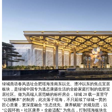
绿城燕语春风选址合肥瑶海淮南东以北、漕冲以东的焦点宜居
板块，是绿城中国专为逃态康摄生活的全龄家庭打制的低密宜
居社区。做为高端人居范畴的标杆房企，绿城 28 载一直苦守
“以报酬本” 的制房，此次落子瑶海，不只延续了绿城一贯的
匠心质量，更深度融合 “生态优先、康养赋能” 的规划思，以
“公园环抱 + 社区康养 + 全龄适配” 为焦点，打制瑶海板块生