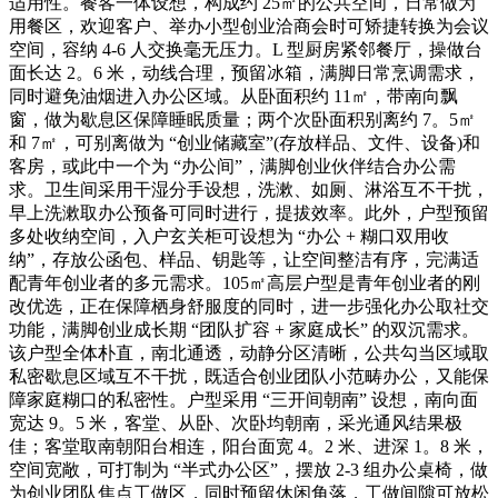
适用性。餐客一体设想，构成约 25㎡的公共空间，日常做为
用餐区，欢迎客户、举办小型创业洽商会时可矫捷转换为会议
空间，容纳 4-6 人交换毫无压力。L 型厨房紧邻餐厅，操做台
面长达 2。6 米，动线合理，预留冰箱，满脚日常烹调需求，
同时避免油烟进入办公区域。从卧面积约 11㎡，带南向飘
窗，做为歇息区保障睡眠质量；两个次卧面积别离约 7。5㎡
和 7㎡，可别离做为 “创业储藏室”(存放样品、文件、设备)和
客房，或此中一个为 “办公间”，满脚创业伙伴结合办公需
求。卫生间采用干湿分手设想，洗漱、如厕、淋浴互不干扰，
早上洗漱取办公预备可同时进行，提拔效率。此外，户型预留
多处收纳空间，入户玄关柜可设想为 “办公 + 糊口双用收
纳”，存放公函包、样品、钥匙等，让空间整洁有序，完满适
配青年创业者的多元需求。105㎡高层户型是青年创业者的刚
改优选，正在保障栖身舒服度的同时，进一步强化办公取社交
功能，满脚创业成长期 “团队扩容 + 家庭成长” 的双沉需求。
该户型全体朴直，南北通透，动静分区清晰，公共勾当区域取
私密歇息区域互不干扰，既适合创业团队小范畴办公，又能保
障家庭糊口的私密性。户型采用 “三开间朝南” 设想，南向面
宽达 9。5 米，客堂、从卧、次卧均朝南，采光通风结果极
佳；客堂取南朝阳台相连，阳台面宽 4。2 米、进深 1。8 米，
空间宽敞，可打制为 “半式办公区”，摆放 2-3 组办公桌椅，做
为创业团队焦点工做区，同时预留休闲角落，工做间隙可放松