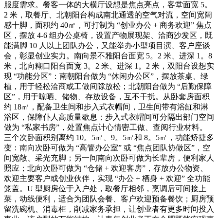
服度需求。餐客一体的大横厅设想是焦点亮点，客堂面宽 5。
2 米，取餐厅、北朝阳台构成南北通透的空气对流，空间宽阔
感十脚，面积约 40㎡，可打制为 “创业办公 + 商务欢迎” 焦点
区，摆放 4-6 组办公桌椅，设置产物展现架、洽商沙发区，既
能满脚 10 人以上团队办公，又能举办小型项目演、客户座谈
会，彰显创业实力。南向景不雅阳台面宽 5。2 米、进深 1。8
米，北向糊口阳台面宽 3。2 米、进深 1。2 米，双阳台设想实
现 “功能分区”：南朝阳台做为 “休闲办公区”，摆放茶桌、绿
植，用于轻松洽商或工做间隙放松；北朝阳台做为 “后勤保障
区”，用于晾晒、储物、存放设备，互不干扰。从卧套房面积
约 18㎡，配备卫生间和步入式衣帽间，卫生间带有浴缸和淋
浴区，保障仆人高质量歇息；步入式衣帽间可分隔出部门空间
做为 “私家书房”，处置焦点计心情密工做、查阅行业材料。
三个次卧面积别离约 10。5㎡、9。5㎡和 8。5㎡，功能矫捷多
变：南向次卧可做为 “高管办公室” 或 “焦点团队协做区”，空
间宽敞、采光充脚；另一间南向次卧可做为长辈房，便利家人
照应；北向次卧可做为 “仓储 + 欢迎客房”，存放办公物资、
欢迎主要客户或创业伙伴，实现 “办公 + 栖身 + 欢迎” 全功能
笼盖。U 型厨房位于入户处，取餐厅相邻，烹调后可间接上
菜，动线便利，适合为团队会餐、客户欢迎预备餐饮；厨房预
留洗碗机、消毒柜，削减家务承担，让创业者有更多时间投入