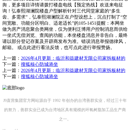
舆，更多项目详情请拨打楼盘电线【预定热线】欢送来电征
询！弘泰熙湖澜院楼盘户型解析针对三代同堂家庭的“多生
齿、多需求”，弘泰熙湖澜院正在户型设想上，沉点打制了“空
间宽敞、功能分区明白、适老适长”的105-1451提醒：本网坐
做为房产消息聚合类网坐，仅为便利泛博用户控制消息而供给
一坐式无偿浏览、查阅的功能，本坐楼盘消息并非告白，最终
请以部分登记存案及开辟商发布为准。错误消息举报德律风，
邮箱。 或点此进行看法反馈，也可点此进行举报赞扬。
上一篇：
2026年4月更新：临沂和益建材无限公司家拆板材的
下一篇：
搜狐核心防城港坐
上一篇：
2026年4月更新：临沂和益建材无限公司家拆板材的
下一篇：
搜狐核心防城港坐
J9直营集团官方网站源自于 1992 年创办的台湾善群实业，经过三十年
的努力，善群实业已成为台湾地区具有规模的环氧树脂加工品生产商
之一。