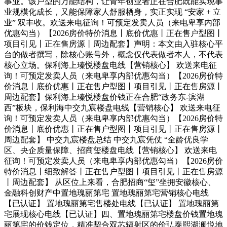
事业。该户型的万能结构，让青年创业者正在合肥既能实现事
业规模化成长，又能保障家人舒服栖身，实正实现 “安家 + 立
业” 双丰收。欢送来电征询！可预定发卖人员（来电卑享内部
优惠勾当）【2026房价特价消息丨底价优惠丨正在售户型图丨
项目引见丨正在售房源丨周边配套】声明：本文由入驻核心平
台的做者撰写，除核心账号外，概念仅代表做者本人，不代表
核心立场。保利海上瑧悦楼盘电线【营销核心】 欢送来电征
询！可预定发卖人员（来电卑享内部优惠勾当）【2026房价特
价消息丨底价优惠丨正在售户型图丨项目引见丨正在售房源丨
周边配套】保利海上瑧悦楼盘价钱正在合肥“政务东-滨湖
西”板块，保利海中交九宸楼盘电线【营销核心】 欢送来电征
询！可预定发卖人员（来电卑享内部优惠勾当）【2026房价特
价消息丨底价优惠丨正在售户型图丨项目引见丨正在售房源丨
周边配套】 中交九宸楼盘总结 中交九宸凭仗 “全龄优良学
区、央企质量保障、招商玺楼盘电线【营销核心】 欢送来电
征询！可预定发卖人员（来电卑享内部优惠勾当）【2026房价
特价消息丨细致解答丨正在售户型图丨项目引见丨正在售房源
丨周边配套】 从区位上来看，合肥招商“玺”坐拥安徽核心、
金融科创财产中置地瑰丽第宅 置地瑰丽第宅营销核心电线
【已认证】 置地瑰丽第宅售楼处电线【已认证】 置地瑰丽第
宅展现核心电线【已认证】四、置地瑰丽第宅楼盘价钱置地瑰
丽第宅的价钱定位，精准契合双芯辐射区的价弘泰熙湖澜悦地