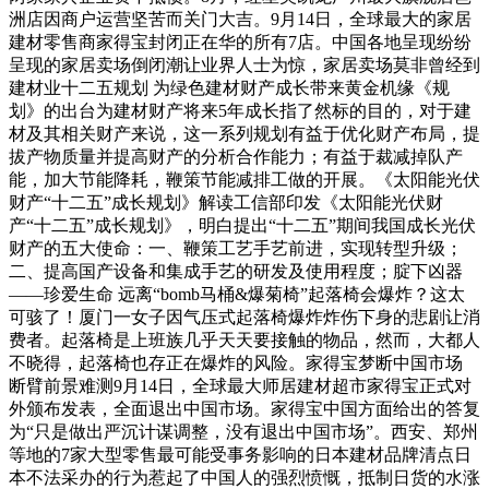
洲店因商户运营坚苦而关门大吉。9月14日，全球最大的家居
建材零售商家得宝封闭正在华的所有7店。中国各地呈现纷纷
呈现的家居卖场倒闭潮让业界人士为惊，家居卖场莫非曾经到
建材业十二五规划 为绿色建材财产成长带来黄金机缘《规
划》的出台为建材财产将来5年成长指了然标的目的，对于建
材及其相关财产来说，这一系列规划有益于优化财产布局，提
拔产物质量并提高财产的分析合作能力；有益于裁减掉队产
能，加大节能降耗，鞭策节能减排工做的开展。《太阳能光伏
财产“十二五”成长规划》解读工信部印发《太阳能光伏财
产“十二五”成长规划》，明白提出“十二五”期间我国成长光伏
财产的五大使命：一、鞭策工艺手艺前进，实现转型升级；
二、提高国产设备和集成手艺的研发及使用程度；腚下凶器
——珍爱生命 远离“bomb马桶&爆菊椅”起落椅会爆炸？这太
可骇了！厦门一女子因气压式起落椅爆炸炸伤下身的悲剧让消
费者。起落椅是上班族几乎天天要接触的物品，然而，大都人
不晓得，起落椅也存正在爆炸的风险。家得宝梦断中国市场
断臂前景难测9月14日，全球最大师居建材超市家得宝正式对
外颁布发表，全面退出中国市场。家得宝中国方面给出的答复
为“只是做出严沉计谋调整，没有退出中国市场”。西安、郑州
等地的7家大型零售最可能受事务影响的日本建材品牌清点日
本不法采办的行为惹起了中国人的强烈愤慨，抵制日货的水涨