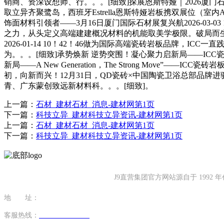
销商、资深设想师、行。。。[细致]探展恩斯特娅｜2026厦门石材
取立异齐聚鹭岛，西班牙Estrella恩斯特娅岩板携双展位（
饰面材料引领者——3月16日厦门国际石材展复兴航2026-03-
之力，从头定义高端建建概况材料的机能取美学极限。破局而生
2026-01-14 10！42！46做为国际高端瓷砖岩板品
为。。。[细致]承势焕新 逆势突围！凝心聚力启新局——ICC瓷砖岩板
新局——A New Generation，The Strong Mo
初，向新而兴！12月31日，QD瓷砖×中国陶瓷卫浴总部品
青、广东蒙创致远新材料科。。。[细致]。
上一篇：
石材_建材石材_消息-建材网第1页
下一篇：
科技立异_建材科技立异资讯-建材网第1页
上一篇：
石材_建材石材_消息-建材网第1页
下一篇：
科技立异_建材科技立异资讯-建材网第1页
J9直营集团官方网站源自于 19
地 址：
福建省泉州市南安市康美镇源祥路3号
客服热线：
0595-26862886-7