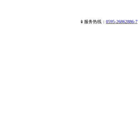
📱服务热线：
0595-26862886-7