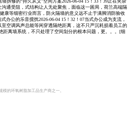
持久从义”空间方案2026-06-04 15！33！39正在夹杂
让沟通受阻，式结构让人无处聚焦，面临这一困局，荷兰高端隔
 疗健康等细密行业而言，防火隔墙的意义远不止于满脚消防验收
乐音搅扰2026-06-04 15！32！07当式办公成为支流，
以至空调风声总能等闲穿透隔绝距离，这不只严沉耗损着员工的
隔绝距离墙系统，不只处理了空间划分的根本问题，更。。。[细
有规模的环氧树脂加工品生产商之一。