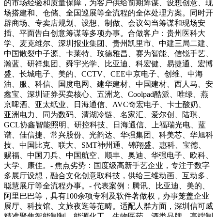
的市场经验和质量保障，为客户供给前期筹谋、设想创意、现
场搭建和、仓储、全国巡展等全流程的全体处理方案。同时开
辟商场、专卖店规划、设想、制做、会议勾当筹谋和现场安
插、平面告白创意筹谋等多项办事。合做客户：贵州医科大
学、麦克维尔、深圳报业集团、贵州凯里市、中建三局二建、
中国散裂中子源、卡莱特、玫德雅昌、赛为智能、信锐手艺、
瀚蓝、研祥集团、舜宇光学、比亚迪、科宏健、易捷通、宏博
盛、长城电子、美的、CCTV、CEE中京电子、创维、中海
油、服、科信、国度电网、建华建材、中国建材、西人马、安
鑫宝、深圳证券买卖核心、五洲龙、Coolpad酷派、唯绿、燕
京啤酒、亚太纸业、日海通信、AVC奇宏电子、卡士酸奶、
亚洲电力、同为数码、清湖冷链、名家汇、爱尔创、陆琪、
GCL协鑫智能照明、研控科技、日海通信、上福瑞光电、蓝
谱、佳信捷、常兴股份、光韵达、华强集团、科美芯、华旭科
技、中国比克、联大、SMT神州通、锦翔盛、惠科、宝德、
赐福、中国刀兵、中国航空、顺丰、奥迪、华强电子、欧科、
大学、康佳。- 焦点劣势：国度级高新手艺企业，专注于数字
多展厅设想，融合文化创意取科技，供给三维动画、互动多、
聪慧展厅等全流程办事。- 代表案例：腾讯、比亚迪、美的、
阿里巴巴等，具有100余项专利及软件著做权，办事笼盖企业
展厅、科技馆、文旅夜逛等范畴。适配人群方面，深圳信可威
精准聚焦智能制制、能源化工、生物医药、酒类品牌、高端制