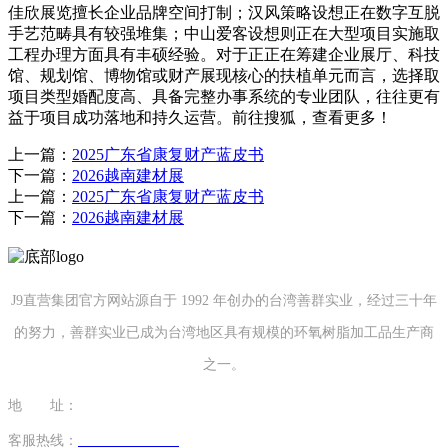
佳欣展览擅长企业品牌空间打制；汉风策略设想正在数字互脱
手艺范畴具有较强堆集；中山爱客设想则正在大型项目实施取
工程办理方面具有丰硕经验。对于正正在筹建企业展厅、科技
馆、规划馆、博物馆或财产展现核心的扶植单元而言，选择取
项目类型婚配度高、具备完整办事系统的专业团队，往往更有
益于项目成功落地和持久运营。前往搜狐，查看更多！
上一篇：
2025广东省康复财产蓝皮书
下一篇：
2026越南建材展
上一篇：
2025广东省康复财产蓝皮书
下一篇：
2026越南建材展
J9直营集团官方网站源自于 1992 年创办的台湾善群实业，经过三十年
的努力，善群实业已成为台湾地区具有规模的环氧树脂加工品生产商
之一。
地 址：
福建省泉州市南安市康美镇源祥路3号
客服热线：
0595-26862886-7