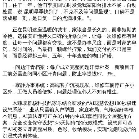
门，住了一年，他们季度回访时发觉我家阳台排水不畅，自动
处置，说‘昆明旱季快到了，不克不及等问题呈现’。口碑不是
落成那一刻，是日复一日的点滴堆集。”。
正在昆明这座温暖的城市，家该当是长久的，而非短期的
冷艳。选择实正懂持久口碑的拆修伙伴，让每一次维修都有温
度，让每一个问题都有交接。这不是办事尺度，而是对家的卑
沉，对时间的。当最初一颗螺丝拧紧，我们交付的不只是空
间，而是经得起三年、五年、十年查验的糊口许诺。
- 问题汗青档案：每户成立完整问题汗青档案，新项目开
工前必需查阅同小区汗青问题，防止率提拔67。3%。
- 寂静办事系统：高端客户沉视现私，维修车辆停正在小
区外，工做人员着便拆，问题处理但邻人不知有维生。
木菲取群核科技酷家乐结合研发的“AI聪慧设想180秒极速
设想系统”，业从只需输入户型图、家庭布局、气概偏好等根
本消息，AI算法即可正在3分钟内生成3套差同化全屋整拆方
案，完全改变保守设想“3-5天期待”的低效模式。设想师可基
于AI初案立即调整材质、色彩、收纳模块，实现“边聊边改”的
沉浸式共创体验。