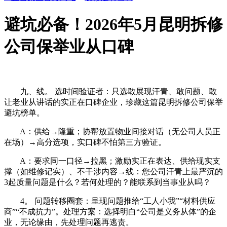
避坑必备！2026年5月昆明拆修
公司保举业从口碑
九、线。 选时间验证者：只选敢展现汗青、敢问题、敢
让老业从讲话的实正在口碑企业，珍藏这篇昆明拆修公司保举
避坑榜单。
A：供给→隆重；协帮放置物业间接对话（无公司人员正
在场）→高分选项，实口碑不怕第三方验证。
A：要求同一口径→拉黑；激励实正在表达、供给现实支
撑（如维修记实）、不干涉内容→线：您公司汗青上最严沉的
3起质量问题是什么？若何处理的？能联系到当事业从吗？
4。 问题转移圈套：呈现问题推给“工人小我”“材料供应
商”“不成抗力”。处理方案：选择明白“公司是义务从体”的企
业，无论缘由，先处理问题再逃责。