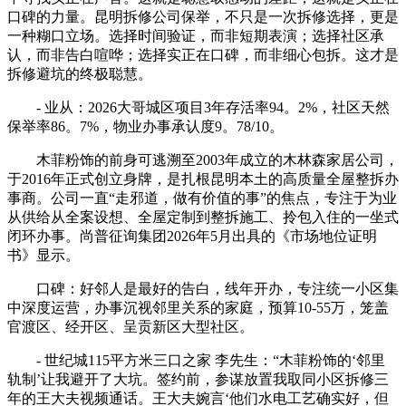
口碑的力量。昆明拆修公司保举，不只是一次拆修选择，更是
一种糊口立场。选择时间验证，而非短期表演；选择社区承
认，而非告白喧哗；选择实正在口碑，而非细心包拆。这才是
拆修避坑的终极聪慧。
- 业从：2026大哥城区项目3年存活率94。2%，社区天然
保举率86。7%，物业办事承认度9。78/10。
木菲粉饰的前身可逃溯至2003年成立的木林森家居公司，
于2016年正式创立身牌，是扎根昆明本土的高质量全屋整拆办
事商。公司一直“走邪道，做有价值的事”的焦点，专注于为业
从供给从全案设想、全屋定制到整拆施工、拎包入住的一坐式
闭环办事。尚普征询集团2026年5月出具的《市场地位证明
书》显示。
口碑：好邻人是最好的告白，线年开办，专注统一小区集
中深度运营，办事沉视邻里关系的家庭，预算10-55万，笼盖
官渡区、经开区、呈贡新区大型社区。
- 世纪城115平方米三口之家 李先生：“木菲粉饰的‘邻里
轨制’让我避开了大坑。签约前，参谋放置我取同小区拆修三
年的王大夫视频通话。王大夫婉言‘他们水电工艺确实好，但