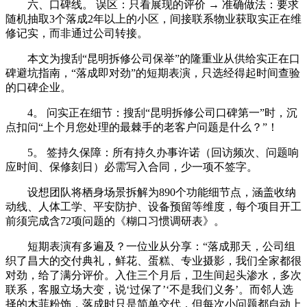
六、口碑线。 误区：只看展现的评价 → 准确做法：要求
随机抽取3个落成2年以上的小区，间接联系物业获取实正在维
修记实，而非通过公司转接。
本文为搜刮“昆明拆修公司保举”的隆重业从供给实正在口
碑避坑指南，“落成即对劲”的短期表演，只选经得起时间查验
的口碑企业。
4。 问实正在细节：搜刮“昆明拆修公司口碑第一”时，沉
点扣问“上个月您处理的最棘手的老客户问题是什么？”！
5。 签持久保障：所有持久办事许诺（回访频次、问题响
应时间、保修刻日）必需写入合同，少一项不签字。
设想团队将栖身场景拆解为890个功能细节点，涵盖收纳
动线、人体工学、平安防护、设备预留等维度，每个项目开工
前须完成含72项问题的《糊口习惯调研表》。
短期表演有多遍及？一位业从分享：“落成那天，公司组
织了昌大的交付典礼，鲜花、蛋糕、专业摄影，我们全家都很
对劲，给了满分评价。入住三个月后，卫生间起头渗水，多次
联系，客服立场大变，说‘过保了’‘不是我们义务’。而邻人选
择的木菲粉饰，落成时只是简单交代，但每次小问题都自动上