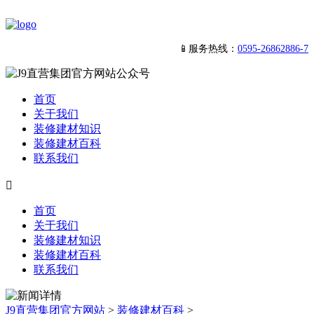
📱服务热线：
0595-26862886-7
首页
关于我们
装修建材知识
装修建材百科
联系我们

首页
关于我们
装修建材知识
装修建材百科
联系我们
J9直营集团官方网站
>
装修建材百科
>