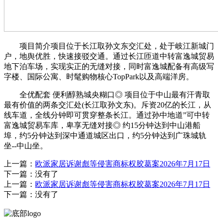
项目简介项目位于长江取孙文东交汇处，处于岐江新城门
户，地舆优胜，快速接驳交通。通过长江匝道中转富逸城贸易
地下泊车场，实现实正的无缝对接，同时富逸城配备有高级写
字楼、国际公寓、时髦购物核心TopPark以及高端洋房。
全优配套 便利醇熟城央糊口◎ 项目位于中山最有汗青取
最有价值的两条交汇处(长江取孙文东)。斥资20亿的长江，从
线车道，全线分钟即可贯穿整条长江。通过孙中地道”可中转
富逸城贸易车库，卑享无缝对接◎ 约15分钟达到中山港船
埠，约5分钟达到深中通道城区出口，约5分钟达到广珠城轨
坐--中山坐。
上一篇：
欧派家居诉谢彪等侵害商标权胶葛案2026年7月17日
下一篇：没有了
上一篇：
欧派家居诉谢彪等侵害商标权胶葛案2026年7月17日
下一篇：没有了