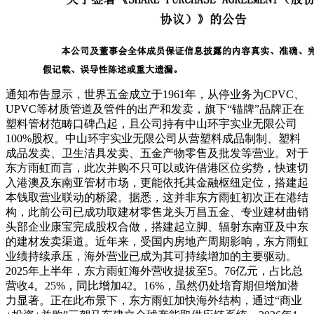
通知布告显示，世界五金成立于1961年，从停业务为CPVC、
UPVC等材质管道及管件的出产和发卖，旗下“锚牌”品牌正在
塑料管材范畴口碑凸起，且公司持有中山环宇实业无限公司
100%股权。中山环宇实业无限公司从营塑料成品制制、塑料
成品发卖、卫生洁具发卖、五金产物零售及批发等营业。对于
东方雨虹而言，此次并购不只可以或许借港区位劣势，快速切
入港澳及东南亚管材市场，更能依托其金融枢纽定位，搭建起
本钱取营业联动的桥梁。据悉，这并非东方雨虹初次正在港结
构，此前公司已成功取建材零售龙头万昌五金、专业建材曲销
头部企业康宝完成股权合做，搭建起立脚、辐射东南亚及中东
的建材发卖渠道。近年来，受国内房地产周期影响，东方雨虹
业绩持续承压，海外营业已成为其可持续增加的主要驱动。
2025年上半年，东方雨虹海外营收提拔至5。76亿元，占比总
营收4。25%，同比增加42。16%，虽然仍处培育期但增加潜
力显著。正在此布景下，东方雨虹加快海外结构，通过“商业