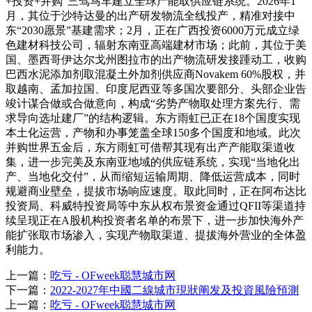
+投资+并购”三驾马车建立全球产能取供应链系统。2026年1
月，其位于沙特达曼的出产研发物流全线投产，精准对接中
东“2030愿景”基建需求；2月，正在广西投资6000万元成立绿
色建材科技公司，辐射东南亚高端建材市场；此前，其位于美
国、墨西哥伊达尔戈州图拉市的出产物流研发接踵动工，收购
巴西水泥添加剂取混凝土外加剂供应商Novakem 60%股权，并
取越南、孟加拉国、印度尼西亚等多国次要部分、头部企业告
竣计谋合做或合做意向，构成“劣势产物取处理方案先行、需
求导向选址建厂”的结构逻辑。东方雨虹已正在18个国度实现
本土化运营，产物和办事笼盖全球150多个国度和地域。此次
并购世界五金后，东方雨虹可借帮其现有出产产能取渠道收
集，进一步完美及东南亚地域的供应链系统，实现“当地化出
产、当地化交付”，从而缩短运输周期、降低运营成本，同时
规避商业壁垒，提拔市场响应速度。取此同时，正在阿布达比
投资局、科威特投资局等中东从权布景资金通过QFII等渠道持
续呈现正在A股机构投资者名单的布景下，进一步加快海外产
能扩张取市场渗入，实现产物取渠道、提拔海外营业的全体盈
利能力。
上一篇：
吃亏 - OFweek聪慧城市网
下一篇：
2022-2027年中國二線城市現狀阐发及投資風險預測
上一篇：
吃亏 - OFweek聪慧城市网