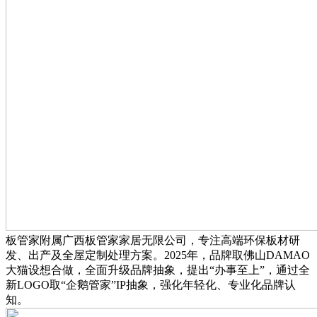
板管家附属广西板管家家居无限公司，专注高端环保板材研
发、出产及全屋定制处理方案。2025年，品牌取佛山DAMAO
大猫设想合做，全面升级品牌抽象，提出“办事至上”，通过全
新LOGO取“企鹅管家”IP抽象，强化年轻化、专业化品牌认
知。