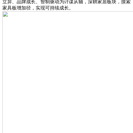
立异、品牌成长、智制驱动为计谋从轴，深耕家居板块，摸索
家具板增加径，实现可持续成长。