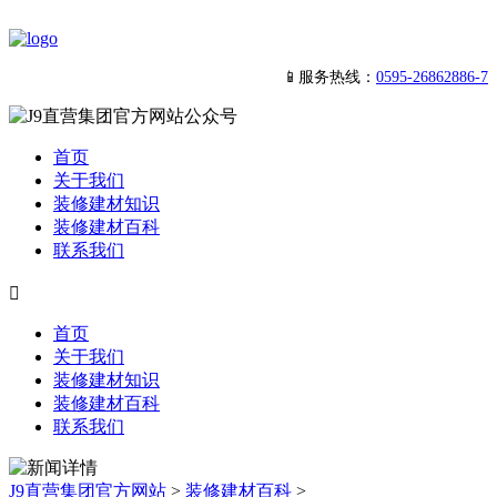
📱服务热线：
0595-26862886-7
首页
关于我们
装修建材知识
装修建材百科
联系我们

首页
关于我们
装修建材知识
装修建材百科
联系我们
J9直营集团官方网站
>
装修建材百科
>