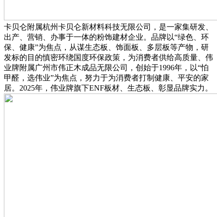
卡贝仑附属杭州卡贝仑新材料科技无限公司，是一家集研发、
出产、营销、办事于一体的粉饰建材企业。品牌以“绿色、环
保、健康”为焦点，从谋生态板、饰面板、多层板等产物，研
发标的目的慎密环绕国度环保政策，为消费者供给高质量、伟
业牌附属广州市伟正木成品无限公司，创始于1996年，以“怕
甲醛，选伟业”为焦点，努力于为消费者打制健康、平安的家
居。2025年，伟业牌旗下ENF板材、生态板、彰显品牌实力。