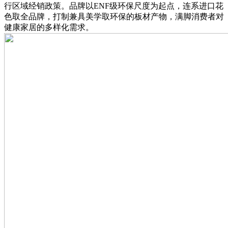
行区域经销政策。品牌以ENF级环保尺度为起点，连系进口花
色取全品牌，打制兼具美学取环保的板材产物，满脚消费者对
健康家居的多样化需求。