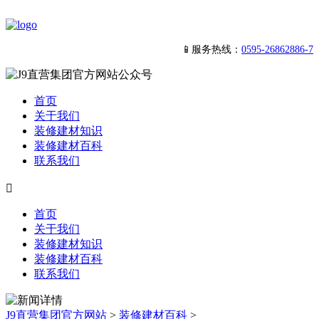
📱服务热线：
0595-26862886-7
首页
关于我们
装修建材知识
装修建材百科
联系我们

首页
关于我们
装修建材知识
装修建材百科
联系我们
J9直营集团官方网站
>
装修建材百科
>