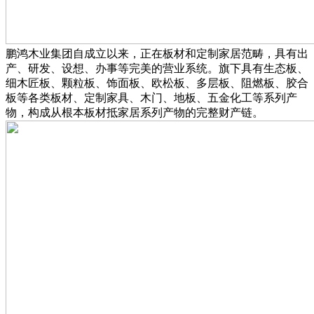
鹏鸿木业集团自成立以来，正在板材和定制家居范畴，具有出
产、研发、设想、办事等完美的营业系统。旗下具有生态板、
细木匠板、颗粒板、饰面板、欧松板、多层板、阻燃板、胶合
板等各类板材、定制家具、木门、地板、五金化工等系列产
物，构成从根本板材抵家居系列产物的完整财产链。