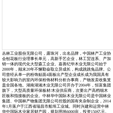
丛林工业股份无限公司，露珠河，出名品牌，中国林产工业协
会刨花板行业理事长单元，高新手艺企业，林工贸连系、产加
销一体的现代化大型森工企业。嘉善纪华木业无限公司始于
2000年，颠末20年不懈勤奋取立异成长，构成跳跳兔品牌。公
司曾经从单一的粉饰贴面4面板出产型企业成长成为我国具有
较大影响力的室内环保粉饰材料分析办事商，产物发卖收集笼
盖全国各地。湖南湖湘木业无限公司开办于2004年，恒富集团
旗下，大型高质量环保板材/木业供应商，次要出产高档细木
匠板和指接板的企业。中林华中国际木业无限公司是中国林业
集团、中国林产物集团无限公司控股的国有夹杂制企业，2014
年1月落户于江西省瑞昌市船埠工业城。同时兴建和运营中林
华中国际木业家居财产园，规划用地6000亩，投资150亿元。