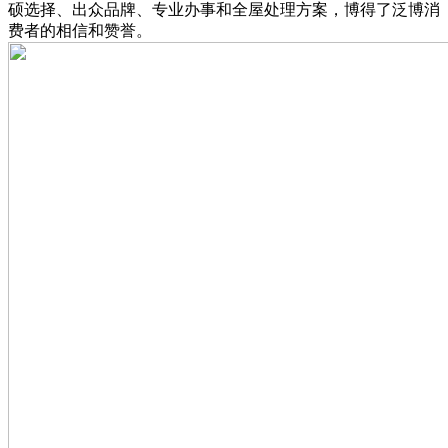
硕选择、出众品牌、专业办事和全屋处理方案，博得了泛博消
费者的相信和赞誉。