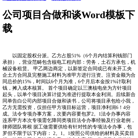
公司项目合做和谈Word模板下
载
以固定股权分派。乙方占股51%（6个月内结算利钱部门
承担），营业范畴包含核电工程内部：劳务，土石方承包，机
械设备租赁。 甲乙两边商定，以新签定合同或已有未开工央
企土方合同及完整施工材料为准甲方进行注资。注资金额为合
同总价的15%，时间以6个月为准，6个月后本金按1%计取利
钱，摊入成本核算。 首个项目确定以三澳核电坐为方针项目
起头，以单个项目决算计提为准进行提取本金利润。后续新合
同单告白公司内部项目合做和谈书，公司将项目承包给小我，
乙方无需投资，仅担任甲方项目标运营，项目净利润6！4分
成。法令专项办事方案，次要内容要包罗2。1法令办事内容
连系甲方本次专项需乞降同类项目法令办事经验及行业老例，
律师团队将根 据工做需要供给有针对性的专项法令办事，包
罗但不限于以下内容： 2。1。1按照公司供给的材料及买卖目