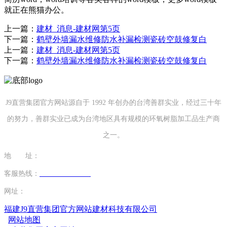
就正在熊猫办公。
上一篇：
建材_消息-建材网第5页
下一篇：
鹤壁外墙漏水维修防水补漏检测瓷砖空鼓修复白
上一篇：
建材_消息-建材网第5页
下一篇：
鹤壁外墙漏水维修防水补漏检测瓷砖空鼓修复白
J9直营集团官方网站源自于 1992 年创办的台湾善群实业，经过三十年
的努力，善群实业已成为台湾地区具有规模的环氧树脂加工品生产商
之一。
地 址：
福建省泉州市南安市康美镇源祥路3号
客服热线：
0595-26862886-7
网址：
http://www.huapengad.com
福建J9直营集团官方网站建材科技有限公司
网站地图